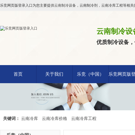
乐竞网页版登录入口为您主要提供
云南制冷设备
，云南制冷剂，云南冷库工程等相关
云南制冷设
优质制冷设备，
首页
关于我们
乐竞（中国）
乐竞网页版
口
关键词：
云南冷库
云南冷库价格
云南冷库工程