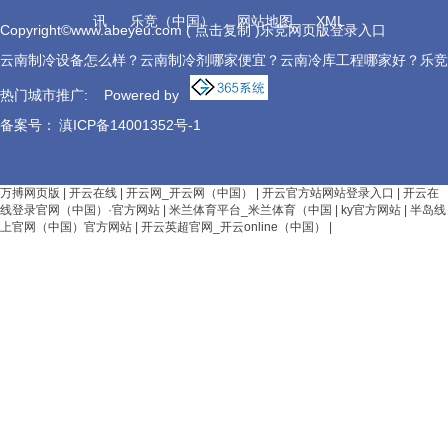
讯
乐竞（中国）
网站地图
XML
Copyright©
www.abeyeu.com
(
点击复制
)乐竞网页版登录入口
云南制冷设备怎么样？云南制冷剂哪家便宜？云南冷库工程哪家好？乐竞
热门城市推广: Powered by
备案号：
滇ICP备14001352号-1
万搏网页版
|
开云在线
|
开云网_开云网（中国）
|
开云官方站网站登录入口
|
开云在
线登录官网（中国）·官方网站
|
米兰体育平台_米兰体育（中国
|
ky官方网站
|
半岛线
上官网（中国）官方网站
|
开云英超官网_开云online（中国）
|