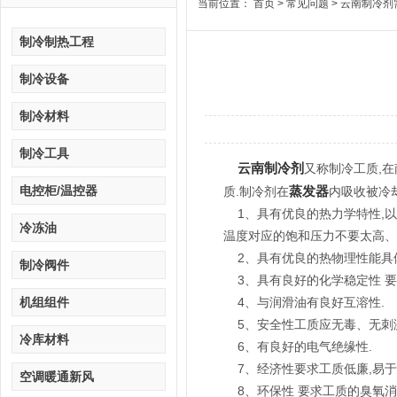
当前位置：
首页
>
常见问题
>
云南制冷剂
制冷制热工程
制冷设备
制冷材料
制冷工具
云南制冷剂
又称制冷工质,
电控柜/温控器
蒸发器
质.制冷剂在
内吸收被冷
1、具有优良的热力学特性,以
冷冻油
温度对应的饱和压力不要太高、
2、具有优良的热物理性能具体
制冷阀件
3、具有良好的化学稳定性 要
机组组件
4、与润滑油有良好互溶性.
5、安全性工质应无毒、无刺激
冷库材料
6、有良好的电气绝缘性.
7、经济性要求工质低廉,易于
空调暖通新风
8、环保性 要求工质的臭氧消