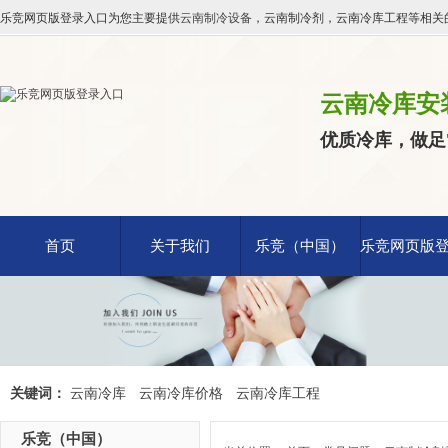
乐竞网页版登录入口为您主要提供
云南制冷设备
，云南制冷剂，云南冷库工程等相关
云南冷库安
优质冷库，做足
首页
关于我们
乐竞（中国）
乐竞网页版
口
关键词：
云南冷库
云南冷库价格
云南冷库工程
乐竞（中国）