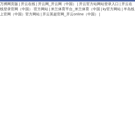
万搏网页版
|
开云在线
|
开云网_开云网（中国）
|
开云官方站网站登录入口
|
开云在
线登录官网（中国）·官方网站
|
米兰体育平台_米兰体育（中国
|
ky官方网站
|
半岛线
上官网（中国）官方网站
|
开云英超官网_开云online（中国）
|