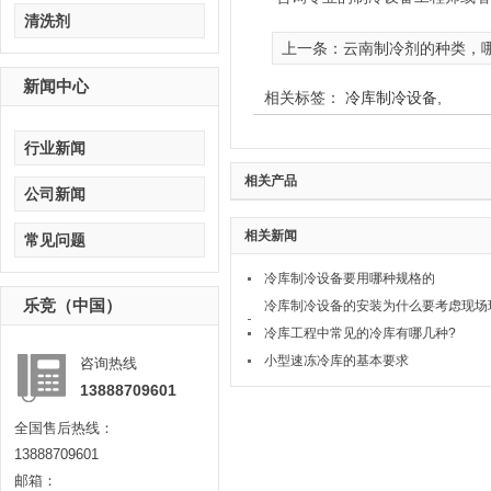
清洗剂
上一条：
云南制冷剂的种类，
新闻中心
相关标签：
冷库制冷设备
,
行业新闻
相关产品
公司新闻
相关新闻
常见问题
冷库制冷设备要用哪种规格的
乐竞（中国）
冷库制冷设备的安装为什么要考虑现场
冷库工程中常见的冷库有哪几种?
小型速冻冷库的基本要求
咨询热线
13888709601
全国售后热线：
13888709601
邮箱：